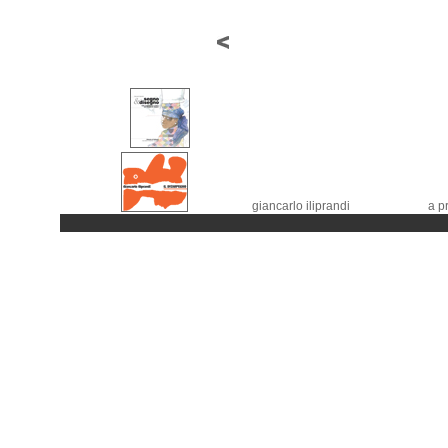
giancarlo iliprandi
a p